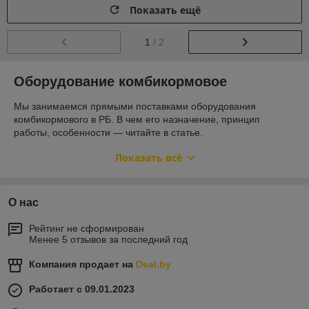
Показать ещё
1
/ 2
Оборудование комбикормовое
Мы занимаемся прямыми поставками оборудования
комбикормового в РБ. В чем его назначение, принцип
работы, особенности — читайте в статье.
Если вы уже готовы приобрести подобную технику, то
Показать всё
заказывайте ее в онлайн-магазине компании «ЮЛС БАЙ».
Мы предлагаем выгодные цены!
Назначение
О нас
Механические установки для комбикорма в нашем каталоге
Рейтинг не сформирован
можно разделить на 2 типа:
Менее 5 отзывов за последний год
сортировочное сельскохозяйственное оборудование;
Компания продает на
Deal.by
промышленные печи для сушки.
Рассмотрим отдельно их использование.
Работает с 09.01.2023
Сортировочное с/х оборудование включает в себя