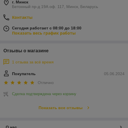
г. Минск
следующие типы машин:
Бетонный пр-д 19А оф. 117, Минск, Беларусь
крупоцех — установка, предназначенная для
переработки в крупу таких культур как кукуруза,
Контакты
ячмень, горох, просо, гречиха;
Сегодня работает с 08:00 до 18:00
модуль пропаривания — используется для
Показать весь график работы
гидротермической обработки гречихи, зерна и пр.;
машина шелушильная — позволяет очистить
обжаренный заранее арахис от шелухи;
Отзывы о магазине
машина шлифовальная — применяется для
переработки ячменя, гороха, проса, пшеницы при
1 отзыва за всё время
производстве муки и комбикормов.
Покупатель
05.06.2024
Промышленные печи для сушки используются для
термообработки древесных отходов, имеющих мелкую
Отлично
фракцию: мелкая щепа, опилки, стружка.
Ассортимент
Сделка подтверждена через корзину
Мы постоянно ищем новых производителей для
сотрудничества, поэтому каталог постоянно обновляется.
Показать все отзывы
Пока рассмотрим подробнее самые популярные модели
комбикормового оборудования из нашего ассортимента.
МШШ-Я
О нас