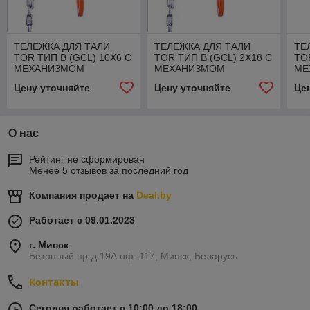
ТЕЛЕЖКА ДЛЯ ТАЛИ
ТЕЛЕЖКА ДЛЯ ТАЛИ
ТЕ
TOR ТИП В (GCL) 10Х6 С
TOR ТИП В (GCL) 2Х18 С
TO
МЕХАНИЗМОМ
МЕХАНИЗМОМ
МЕ
ПЕРЕДВИЖЕНИЯ
ПЕРЕДВИЖЕНИЯ
ПЕ
Цену уточняйте
Цену уточняйте
Це
О нас
Рейтинг не сформирован
Менее 5 отзывов за последний год
Компания продает на
Deal.by
Работает с 09.01.2023
г. Минск
Бетонный пр-д 19А оф. 117, Минск, Беларусь
Контакты
Сегодня работает с 10:00 до 18:00