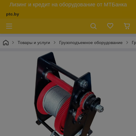
Лизинг и кредит на оборудование от МТБанка
ptc.by
Товары и услуги
Грузоподъемное оборудование
Г