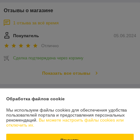
Отзывы о магазине
1 отзыва за всё время
Покупатель
05.06.2024
Отлично
Сделка подтверждена через корзину
Показать все отзывы
О нас
Обработка файлов cookie
Контакты
Мы используем файлы cookies для обеспечения удобства
пользователей портала и предоставления персональных
рекомендаций.
Вы можете настроить файлы cookies или
Доставка и оплата
отключить их.
График работы