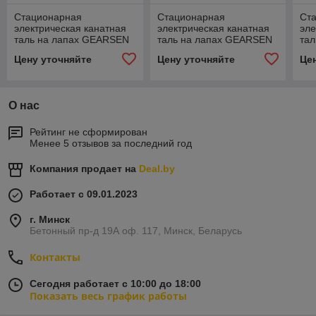
Стационарная
Стационарная
Ст
электрическая канатная
электрическая канатная
эле
таль на лапах GEARSEN
таль на лапах GEARSEN
та
CDS 32120
CDS 20120
CD
Цену уточняйте
Цену уточняйте
Це
О нас
Рейтинг не сформирован
Менее 5 отзывов за последний год
Компания продает на
Deal.by
Работает с 09.01.2023
г. Минск
Бетонный пр-д 19А оф. 117, Минск, Беларусь
Контакты
Сегодня работает с 10:00 до 18:00
Показать весь график работы