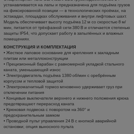
устанавливается на лапы и предназначена для подъёма грузов
на фиксированной позиции — в технологических проёмах, на
эстакадах, площадках обслуживания и внутри лифтовых шахт.
Модель обеспечивает высоту подъёма 12 м со скоростью 8 м/
мин, питается от трёхфазной сети 380 В и отличается степенью
защиты IP54, что допускает работу в запылённых и влажных
помещениях.
КОНСТРУКЦИЯ И КОМПЛЕКТАЦИЯ
• Жесткое лаповое основание для крепления к закладным
плитам или металлоконструкции
• Прецизионный барабан с равномерной укладкой стального
каната, уменьшающей износ
• Электродвигатель подъёма 1380 об/мин с оребрённым
корпусом и тепловой защитой
• Электромагнитный тормоз мгновенно удерживает груз при
отключении питания
• Концевые выключатели верхнего и нижнего положения крюка
предотвращают перерасход каната
• Крюковая подвеска с поворотом на 360° и
предохранительным замком
• Проводной пульт управления 24 В с кнопкой аварийной
остановки; опция выносного пульта