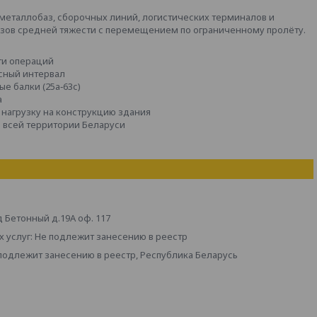
металлобаз, сборочных линий, логистических терминалов и
узов средней тяжести с перемещением по ограниченному пролёту.
ти операций
сный интервал
е балки (25а‑63с)
а
 нагрузку на конструкцию здания
о всей территории Беларуси
д Бетонный д.19А оф. 117
 услуг: Не подлежит занесению в реестр
 подлежит занесению в реестр, Республика Беларусь