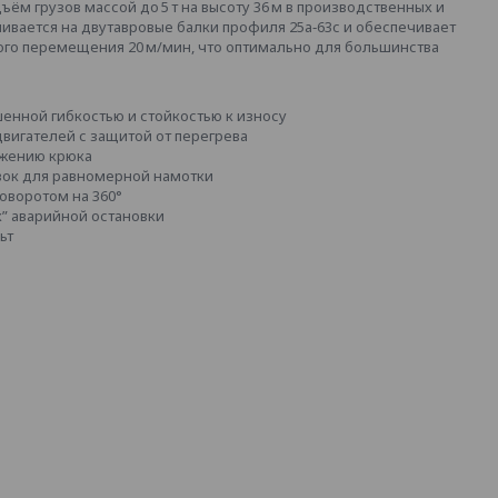
м грузов массой до 5 т на высоту 36 м в производственных и
ливается на двутавровые балки профиля 25а‑63с и обеспечивает
ого перемещения 20 м/мин, что оптимально для большинства
шенной гибкостью и стойкостью к износу
вигателей с защитой от перегрева
ожению крюка
вок для равномерной намотки
оворотом на 360°
к” аварийной остановки
ьт