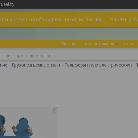
 Deal.by
г и кредит на оборудование от МТБанка
Узнать усл
Главная
Каталог товаров
О нас
ние
Грузоподъемные тали
Тельферы (тали электрические)