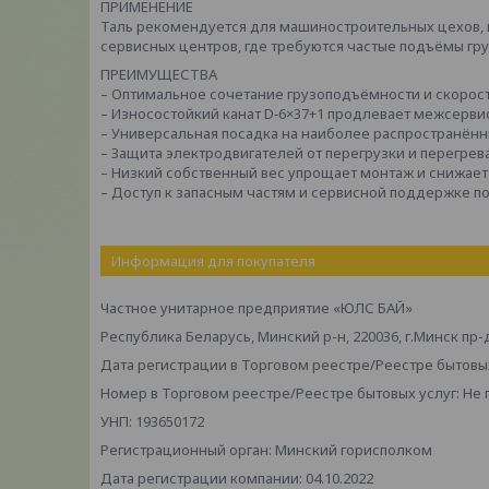
ПРИМЕНЕНИЕ
Таль рекомендуется для машиностроительных цехов, 
сервисных центров, где требуются частые подъёмы гр
ПРЕИМУЩЕСТВА
– Оптимальное сочетание грузоподъёмности и скорос
– Износостойкий канат D‑6×37+1 продлевает межсерви
– Универсальная посадка на наиболее распространённы
– Защита электродвигателей от перегрузки и перегрев
– Низкий собственный вес упрощает монтаж и снижает
– Доступ к запасным частям и сервисной поддержке п
Информация для покупателя
Частное унитарное предприятие «ЮЛС БАЙ»
Республика Беларусь, Минский р-н, 220036, г.Минск пр-
Дата регистрации в Торговом реестре/Реестре бытовых
Номер в Торговом реестре/Реестре бытовых услуг: Не
УНП: 193650172
Регистрационный орган: Минский горисполком
Дата регистрации компании: 04.10.2022