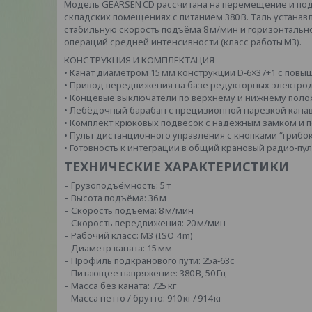
Модель GEARSEN CD рассчитана на перемещение и подъё
складских помещениях с питанием 380 В. Таль устанав
стабильную скорость подъёма 8 м/мин и горизонтальн
операций средней интенсивности (класс работы М3).
КОНСТРУКЦИЯ И КОМПЛЕКТАЦИЯ
• Канат диаметром 15 мм конструкции D‑6×37+1 с повы
• Привод передвижения на базе редукторных электрод
• Концевые выключатели по верхнему и нижнему пол
• Лебёдочный барабан с прецизионной нарезкой кана
• Комплект крюковых подвесок с надёжным замком и п
• Пульт дистанционного управления с кнопками “грибо
• Готовность к интеграции в общий крановый радио‑пул
ТЕХНИЧЕСКИЕ ХАРАКТЕРИСТИКИ
– Грузоподъёмность: 5 т
– Высота подъёма: 36 м
– Скорость подъёма: 8 м/мин
– Скорость передвижения: 20 м/мин
– Рабочий класс: М3 (ISO 4 m)
– Диаметр каната: 15 мм
– Профиль подкранового пути: 25а‑63с
– Питающее напряжение: 380 В, 50 Гц
– Масса без каната: 725 кг
– Масса нетто / брутто: 910 кг / 914 кг