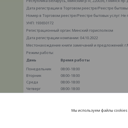
Республика Беларусь, Минский р-н, 220036, г.Минск пр-
Дата регистрации в Торговом реестре/Реестре бытовых
Номер в Торговом реестре/Реестре бытовых услуг: Не
УНП: 193650172
Регистрационный орган: Минский горисполком
Дата регистрации компании: 04.10.2022
Местонахождение книги замечаний и предложений: г.М
Режим работы:
День
Время работы
Понедельник
08:00-18:00
Вторник
08:00-18:00
Среда
08:00-18:00
Четверг
08:00-18:00
Пятница
08:00-18:00
Суббота
10:00-18:00
Воскресенье
Выходной
Мы используем файлы cookies