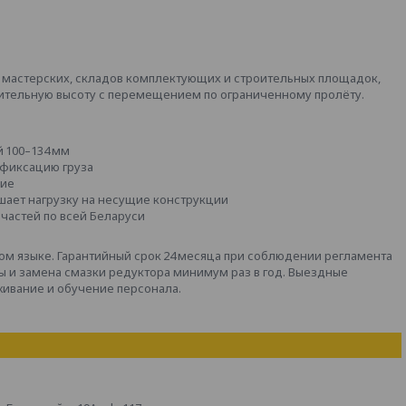
мастерских, складов комплектующих и строительных площадок,
ачительную высоту с перемещением по ограниченному пролёту.
 100–134 мм
 фиксацию груза
ние
шает нагрузку на несущие конструкции
частей по всей Беларуси
ком языке. Гарантийный срок 24 месяца при соблюдении регламента
ты и замена смазки редуктора минимум раз в год. Выездные
ивание и обучение персонала.