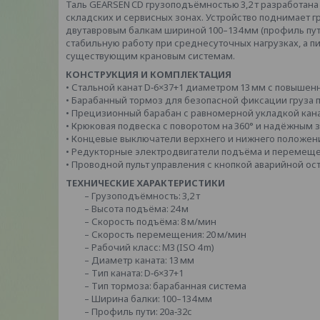
Таль GEARSEN CD грузоподъёмностью 3,2 т разработана
складских и сервисных зонах. Устройство поднимает гр
двутавровым балкам шириной 100–134 мм (профиль пути
стабильную работу при среднесуточных нагрузках, а п
существующим крановым системам.
КОНСТРУКЦИЯ И КОМПЛЕКТАЦИЯ
• Стальной канат D‑6×37+1 диаметром 13 мм с повышен
• Барабанный тормоз для безопасной фиксации груза 
• Прецизионный барабан с равномерной укладкой кан
• Крюковая подвеска с поворотом на 360° и надёжным
• Концевые выключатели верхнего и нижнего положен
• Редукторные электродвигатели подъёма и перемеще
• Проводной пульт управления с кнопкой аварийной ос
ТЕХНИЧЕСКИЕ ХАРАКТЕРИСТИКИ
– Грузоподъёмность: 3,2 т
– Высота подъёма: 24 м
– Скорость подъёма: 8 м/мин
– Скорость перемещения: 20 м/мин
– Рабочий класс: М3 (ISO 4 m)
– Диаметр каната: 13 мм
– Тип каната: D‑6×37+1
– Тип тормоза: барабанная система
– Ширина балки: 100–134 мм
– Профиль пути: 20a‑32c