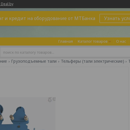
 Deal.by
г и кредит на оборудование от МТБанка
Узнать усл
Главная
Каталог товаров
О нас
ние
Грузоподъемные тали
Тельферы (тали электрические)