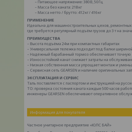
– Питающее напряжение: 380 В, 50 Гц
– Масса без каната: 218 кг
– Масса нетто / брутто: 412 кг / 416 кг
ПРИМЕНЕНИЕ
Идеальна для машиностроительных цехов, ремонтных 
где требуется регулярный подъём грузов до 3 т на зн
ПРЕИМУЩЕСТВА
– Высота подъёма 24 м при компактных габаритах
– Универсальная тележка подходит под балки шириной
– Надёжный барабанный тормоз обеспечивает точную
– Износостойкий канат снижает затраты на обслужива
– Низкая собственная масса упрощает монтаж и умень
– Сервисная сеть GEARSEN и наличие оригинальных зап
ЭКСПЛУАТАЦИЯ И СЕРВИС
Таль поставляется с паспортом и инструкцией на русс
ТО: проверка состояния каната каждые 500 часов рабо
инженеры GEARSEN обеспечивают оперативное обслуж
Информация для покупателя
Частное унитарное предприятие «ЮЛС БАЙ»