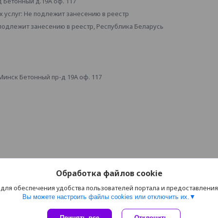
д Бетонный д.19А оф. 117
 услуг: Не подлежит занесению в реестр
 подлежит занесению в реестр, Республика Беларусь
инск Бетонный пр-д 19А оф. 117
Обработка файлов cookie
 для обеспечения удобства пользователей портала и предоставлени
Вы можете настроить файлы cookies или отключить их.
Сайт создан на платформе Deal.by
Принять все
Отклонить