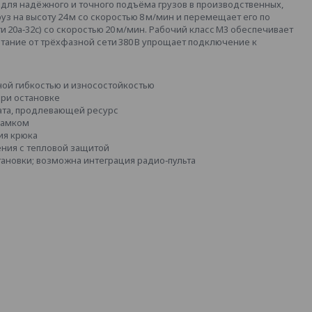
 для надёжного и точного подъёма грузов в производственных,
уз на высоту 24 м со скоростью 8 м/мин и перемещает его по
 20a‑32c) со скоростью 20 м/мин. Рабочий класс М3 обеспечивает
итание от трёхфазной сети 380 В упрощает подключение к
ной гибкостью и износостойкостью
при остановке
ата, продлевающей ресурс
 замком
ия крюка
ния с тепловой защитой
тановки; возможна интеграция радио‑пульта