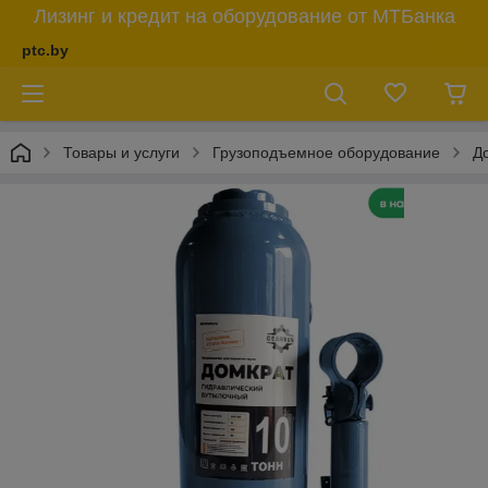
Лизинг и кредит на оборудование от МТБанка
ptc.by
Товары и услуги
Грузоподъемное оборудование
Д