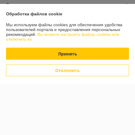
О нас
Обработка файлов cookie
Контакты
Мы используем файлы cookies для обеспечения удобства
пользователей портала и предоставления персональных
Доставка и оплата
рекомендаций.
Вы можете настроить файлы cookies или
отключить их.
График работы
Принять
Полная версия сайта
Отклонить
Политика обработки cookies
Сайт создан на платформе Deal.by
Информация для покупателя
Юридическое лицо:
Частное унитарное предприятие «ЮЛС БАЙ»
Республика Беларусь, Минский р-н, 220036, г.Минск пр-д Бетонный
д.19А оф. 117