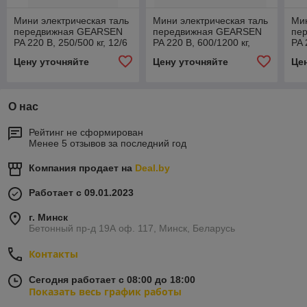
Мини электрическая таль
Мини электрическая таль
Мин
передвижная GEARSEN
передвижная GEARSEN
пе
PA 220 В, 250/500 кг, 12/6
PA 220 В, 600/1200 кг,
PA 
м
12/6 м
м
Цену уточняйте
Цену уточняйте
Це
О нас
Рейтинг не сформирован
Менее 5 отзывов за последний год
Компания продает на
Deal.by
Работает с 09.01.2023
г. Минск
Бетонный пр-д 19А оф. 117, Минск, Беларусь
Контакты
Сегодня работает с 08:00 до 18:00
Показать весь график работы