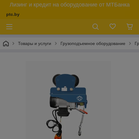
Лизинг и кредит на оборудование от МТБанка
ptc.by
Товары и услуги
Грузоподъемное оборудование
Г