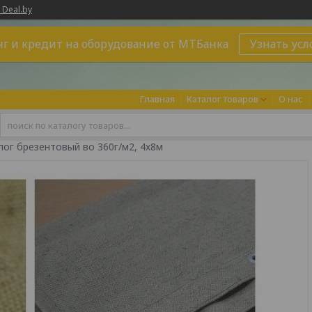
 Deal.by
г и кредит на оборудование от МТБанка
Узнать усл
Главная
Каталог товаров
О нас
лог брезентовый во 360г/м2, 4х8м