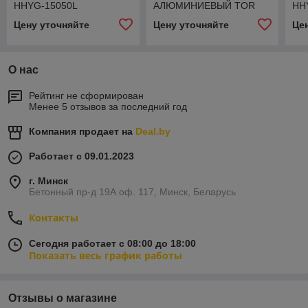
HHYG-15050L
АЛЮМИНИЕВЫЙ TOR
HH
(ДГА150П50) 150 т
HHYG-1050L (ДГА10П50)
(ДГ
Цену уточняйте
Цену уточняйте
Це
10 Т
О нас
Рейтинг не сформирован
Менее 5 отзывов за последний год
Компания продает на
Deal.by
Работает с 09.01.2023
г. Минск
Бетонный пр-д 19А оф. 117, Минск, Беларусь
Контакты
Сегодня работает с 08:00 до 18:00
Показать весь график работы
Отзывы о магазине