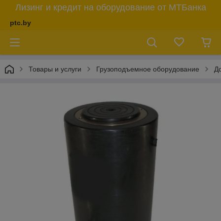
Лизинг и кредит на оборудование от МТБанка
ptc.by
Товары и услуги
Грузоподъемное оборудование
Д