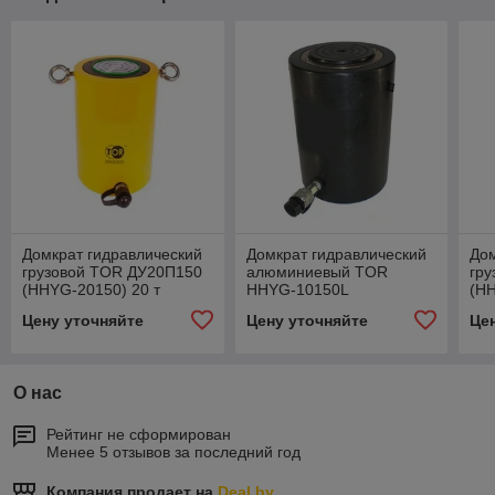
Домкрат гидравлический
Домкрат гидравлический
Дом
грузовой TOR ДУ20П150
алюминиевый TOR
гр
(HHYG-20150) 20 т
HHYG-10150L
(HH
(ДГА10П150) 10 т
Цену уточняйте
Цену уточняйте
Це
О нас
Рейтинг не сформирован
Менее 5 отзывов за последний год
Компания продает на
Deal.by