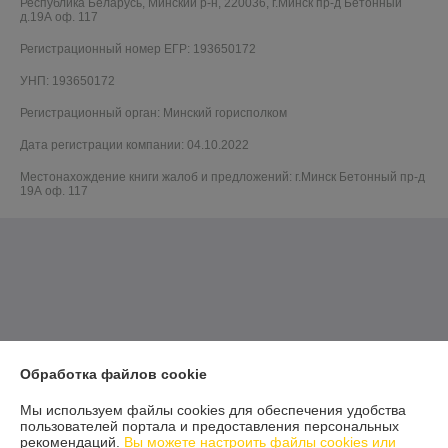
Республика Беларусь, Минский р-н, 220036, г.Минск пр-д Бетонный
д.19А оф. 117
Регистрационный номер ЕГР: 193650172
УНП: 193650172
Регистрационный орган: Минский горисполком
Дата регистрации компании: 04.10.2022
Местонахождение книги жалоб и предложений: г.Минск Бетонный пр-д
19А оф. 117
Обработка файлов cookie
Мы используем файлы cookies для обеспечения удобства
пользователей портала и предоставления персональных
рекомендаций.
Вы можете настроить файлы cookies или