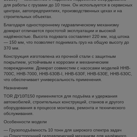
для работы с грузами до 10 тонн. Он используется в сервисных
центрах, автопредприятиях, производственных цехах и на
строительных объектах.
Благодаря одностороннему гидравлическому механизму
домкрат отличается простотой эксплуатации и высокой
надёжностью. Высота подхвата составляет 220 мм, ход штока
— 150 мм, что позволяет поднимать груз на общую высоту до
370 мм.
Конструкция изготовлена из прочной стали с защитным
покрытием, устойчивым к коррозии и механическим
повреждениям. Домкрат совместим с насосами моделей HHB-
700C, HHB-7000, HHB-630B-I, HHB-630F, HHB-630E, HHB-630C,
что обеспечивает универсальность применения.
Назначение
TOR ДУ10П150 применяется для подъёма и удержания
автомобилей, строительных конструкций, станков и другого
оборудования в процессе монтажа, ремонта и технического
обслуживания.
Особенности модели
— Грузоподъёмность 10 тонн для широкого спектра задач
— Односторонний гидравлический механизм для надёжного