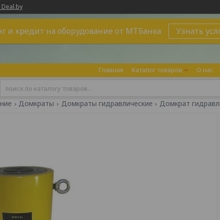
 Deal.by
г и кредит на оборудование от МТБанка
Узнать усл
Главная
Каталог товаров
О нас
ние
Домкраты
Домкраты гидравлические
Домкрат гидравли