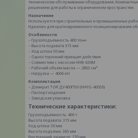
техническом обслуживании оборудования. Компактны
решением для работы в ограниченном пространстве.
Назначение
Используется при строительных и промышленных работ
Идеален для кратковременного позиционирования об
Особенности
– Грузоподъёмность 400 тонн
– Высота подхвата 315 мм
– Ход штока 50 мм
– Односторонний принцип действия
– Совместим с насосом HHB-630M
– Рабочий объём масла — 2863 см³
– Нагрузка — 4006 кН
Комплектация
– Домкрат TOR ДУ400П50 (HHYG-40050)
– Паспорт изделия
– Заводская упаковка
Технические характеристики:
Грузоподъёмность: 400 т
Высота подхвата: 315 мм
Ход штока: 50 мм
Высота подъёма: 365 мм
Внутренний диаметр: 270 мм