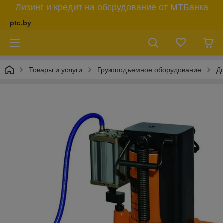
Лизинг и кредит на оборудование от МТБанка
ptc.by
Товары и услуги
Грузоподъемное оборудование
Д