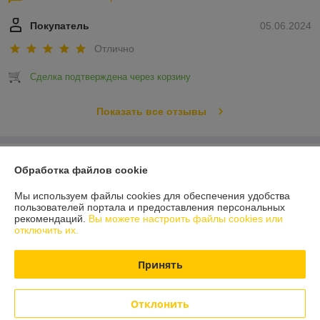
Покупатель
05.06.2024
Отлично
Сделка подтверждена через корзину
Показать все отзывы
О нас
Обработка файлов cookie
Контакты
Мы используем файлы cookies для обеспечения удобства
пользователей портала и предоставления персональных
рекомендаций.
Вы можете настроить файлы cookies или
Доставка и оплата
отключить их.
График работы
Принять
Полная версия сайта
Отклонить