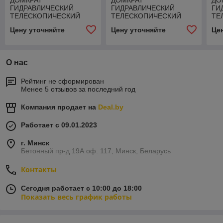
ДОМКРАТ
ДОМКРАТ
ДО
ГИДРАВЛИЧЕСКИЙ
ГИДРАВЛИЧЕСКИЙ
ГИ
ТЕЛЕСКОПИЧЕСКИЙ
ТЕЛЕСКОПИЧЕСКИЙ
ТЕ
TOR ДГТ-8 Г/П 8 Т (2
TOR ДГТ-15 Г/П 15 Т (2
TOR
Цену уточняйте
Цену уточняйте
Це
УРОВНЯ)
УРОВНЯ)
УР
О нас
Рейтинг не сформирован
Менее 5 отзывов за последний год
Компания продает на
Deal.by
Работает с 09.01.2023
г. Минск
Бетонный пр-д 19А оф. 117, Минск, Беларусь
Контакты
Сегодня работает с 10:00 до 18:00
Показать весь график работы