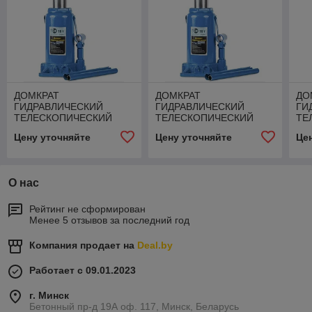
ДОМКРАТ
ДОМКРАТ
ДО
ГИДРАВЛИЧЕСКИЙ
ГИДРАВЛИЧЕСКИЙ
ГИ
ТЕЛЕСКОПИЧЕСКИЙ
ТЕЛЕСКОПИЧЕСКИЙ
ТЕ
TOR ДГТ-8 Г/П 8 Т (2
TOR ДГТ-15 Г/П 15 Т (2
TOR
Цену уточняйте
Цену уточняйте
Це
УРОВНЯ)
УРОВНЯ)
УР
О нас
Рейтинг не сформирован
Менее 5 отзывов за последний год
Компания продает на
Deal.by
Работает с 09.01.2023
г. Минск
Бетонный пр-д 19А оф. 117, Минск, Беларусь