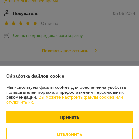
1 отзыва за всё время
Покупатель
05.06.2024
Отлично
Сделка подтверждена через корзину
Показать все отзывы
О нас
Обработка файлов cookie
Контакты
Мы используем файлы cookies для обеспечения удобства
пользователей портала и предоставления персональных
рекомендаций.
Вы можете настроить файлы cookies или
Доставка и оплата
отключить их.
График работы
Принять
Полная версия сайта
Отклонить