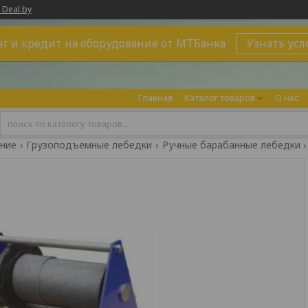
 Deal.by
г и кредит на оборудование от МТБанка
Узнать усл
Главная
Каталог товаров
О нас
ние
Грузоподъемные лебедки
Ручные барабанные лебедки