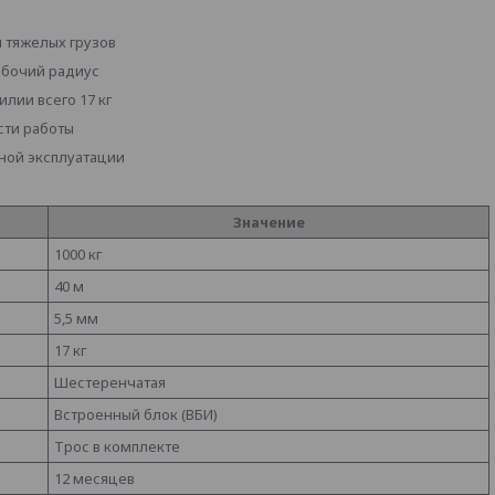
 тяжелых грузов
абочий радиус
лии всего 17 кг
сти работы
ной эксплуатации
Значение
1000 кг
40 м
5,5 мм
17 кг
Шестеренчатая
Встроенный блок (ВБИ)
Трос в комплекте
12 месяцев