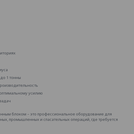
риториях
иуса
до 1 тонны
производительность
 оптимальному усилию
 задач
оенным блоком – это профессиональное оборудование для
ных, промышленных и спасательных операций, где требуется