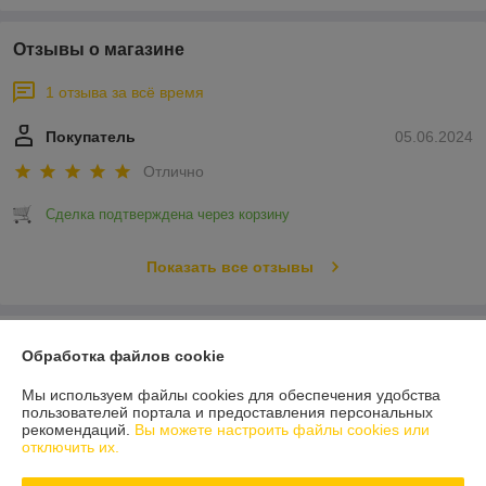
Отзывы о магазине
1 отзыва за всё время
Покупатель
05.06.2024
Отлично
Сделка подтверждена через корзину
Показать все отзывы
О нас
Обработка файлов cookie
Контакты
Мы используем файлы cookies для обеспечения удобства
пользователей портала и предоставления персональных
рекомендаций.
Вы можете настроить файлы cookies или
Доставка и оплата
отключить их.