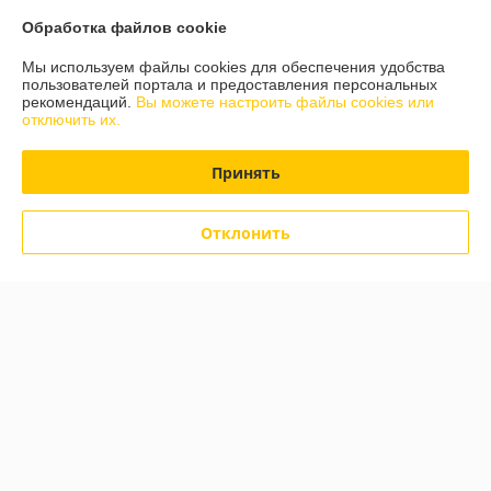
О нас
Обработка файлов cookie
Контакты
Мы используем файлы cookies для обеспечения удобства
пользователей портала и предоставления персональных
рекомендаций.
Вы можете настроить файлы cookies или
Доставка и оплата
отключить их.
График работы
Принять
Полная версия сайта
Отклонить
Политика обработки cookies
Сайт создан на платформе Deal.by
Информация для покупателя
Юридическое лицо:
Частное унитарное предприятие «ЮЛС БАЙ»
Республика Беларусь, Минский р-н, 220036, г.Минск пр-д Бетонный
д.19А оф. 117
Регистрационный номер ЕГР: 193650172