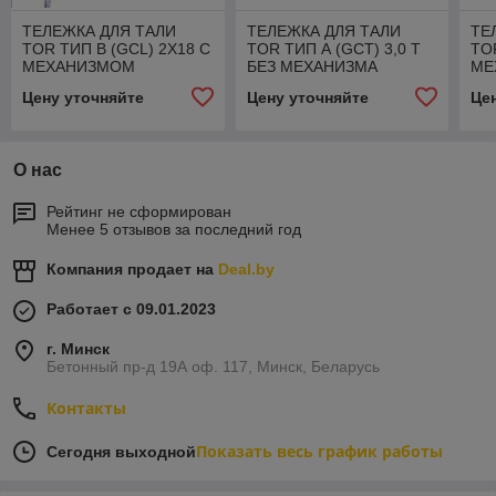
ТЕЛЕЖКА ДЛЯ ТАЛИ
ТЕЛЕЖКА ДЛЯ ТАЛИ
ТЕ
TOR ТИП В (GCL) 2Х18 С
TOR ТИП А (GCT) 3,0 Т
TO
МЕХАНИЗМОМ
БЕЗ МЕХАНИЗМА
МЕ
ПЕРЕДВИЖЕНИЯ
ПЕРЕДВИЖЕНИЯ
ПЕ
Цену уточняйте
Цену уточняйте
Це
О нас
Рейтинг не сформирован
Менее 5 отзывов за последний год
Компания продает на
Deal.by
Работает с 09.01.2023
г. Минск
Бетонный пр-д 19А оф. 117, Минск, Беларусь
Контакты
Показать весь график работы
Сегодня выходной