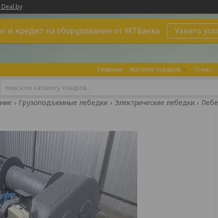
 Deal.by
г и кредит на оборудование от МТБанка
Узнать усл
Главная
Каталог товаров
О нас
ние
Грузоподъемные лебедки
Электрические лебедки
Лебё