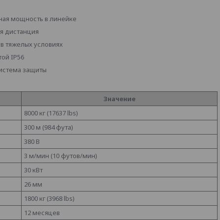
ьная мощность в линейке
ая дистанция
в тяжелых условиях
той IP56
система защиты
Значение
8000 кг (17637 lbs)
300 м (984 фута)
380 В
3 м/мин (10 футов/мин)
30 кВт
26 мм
1800 кг (3968 lbs)
12 месяцев