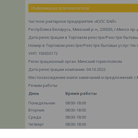
Информация для покупателя
Частное унитарное предприятие «ЮЛС БАЙ»
Республика Беларусь, Минский р-н, 220036, г.Минск пр-
Дата регистрации в Торговом реестре/Реестре бытовых
Номер в Торговом реестре/Реестре бытовых услуг: Не
УНП: 193650172
Регистрационный орган: Минский горисполком
Дата регистрации компании: 04.10.2022
Местонахождение книги замечаний и предложений: г.М
Режим работы:
День
Время работы
Понедельник
08:00-18:00
Вторник
08:00-18:00
Среда
08:00-18:00
Четверг
08:00-18:00
Пятница
08:00-18:00