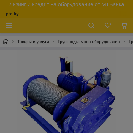
Лизинг и кредит на оборудование от МТБанка
ptc.by
Товары и услуги
Грузоподъемное оборудование
Г