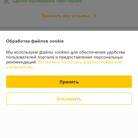
Сделка подтверждена через корзину
Показать все отзывы
О нас
Обработка файлов cookie
Контакты
Мы используем файлы cookies для обеспечения удобства
пользователей портала и предоставления персональных
рекомендаций.
Вы можете настроить файлы cookies или
Доставка и оплата
отключить их.
График работы
Принять
Полная версия сайта
Отклонить
Политика обработки cookies
Сайт создан на платформе Deal.by