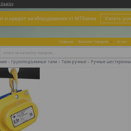
 Deal.by
г и кредит на оборудование от МТБанка
Узнать усл
Главная
Каталог товаров
О нас
ние
Грузоподъемные тали
Тали ручные
Ручные шестеренны