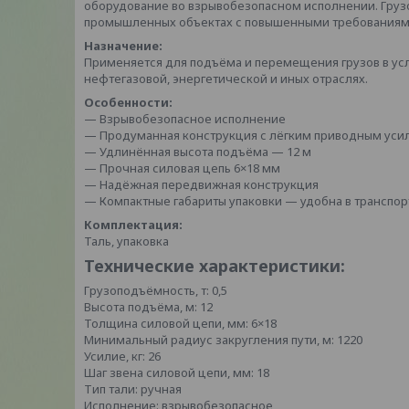
оборудование во взрывобезопасном исполнении. Грузо
промышленных объектах с повышенными требованиями
Назначение:
Применяется для подъёма и перемещения грузов в ус
нефтегазовой, энергетической и иных отраслях.
Особенности:
— Взрывобезопасное исполнение
— Продуманная конструкция с лёгким приводным усил
— Удлинённая высота подъёма — 12 м
— Прочная силовая цепь 6×18 мм
— Надёжная передвижная конструкция
— Компактные габариты упаковки — удобна в транспо
Комплектация:
Таль, упаковка
Технические характеристики:
Грузоподъёмность, т: 0,5
Высота подъёма, м: 12
Толщина силовой цепи, мм: 6×18
Минимальный радиус закругления пути, м: 1220
Усилие, кг: 26
Шаг звена силовой цепи, мм: 18
Тип тали: ручная
Исполнение: взрывобезопасное