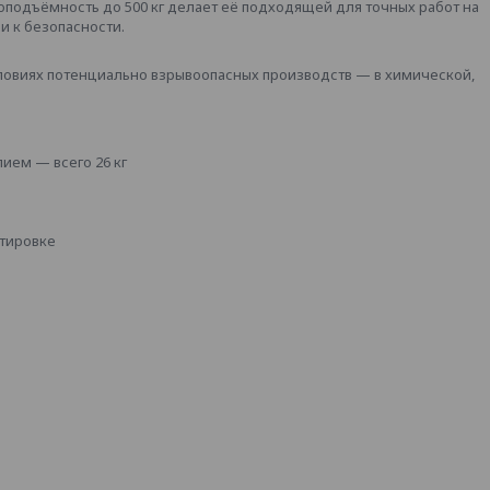
подъёмность до 500 кг делает её подходящей для точных работ на
 к безопасности.
ловиях потенциально взрывоопасных производств — в химической,
ием — всего 26 кг
ртировке