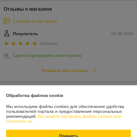
Отзывы о магазине
1 отзыва за всё время
Покупатель
05.06.2024
Отлично
Сделка подтверждена через корзину
Показать все отзывы
О нас
Обработка файлов cookie
Контакты
Мы используем файлы cookies для обеспечения удобства
пользователей портала и предоставления персональных
рекомендаций.
Вы можете настроить файлы cookies или
Доставка и оплата
отключить их.
График работы
Принять