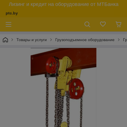
Лизинг и кредит на оборудование от МТБанка
ptc.by
Товары и услуги
Грузоподъемное оборудование
Г