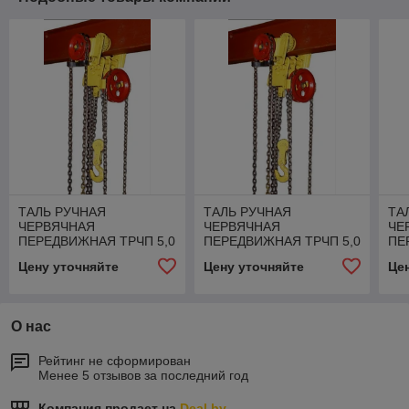
ТАЛЬ РУЧНАЯ
ТАЛЬ РУЧНАЯ
ТА
ЧЕРВЯЧНАЯ
ЧЕРВЯЧНАЯ
ЧЕ
ПЕРЕДВИЖНАЯ ТРЧП 5,0
ПЕРЕДВИЖНАЯ ТРЧП 5,0
ПЕ
Т 9 М ПБИ
Т 3 М
Т 6
Цену уточняйте
Цену уточняйте
Це
О нас
Рейтинг не сформирован
Менее 5 отзывов за последний год
Компания продает на
Deal.by