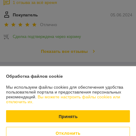
1 отзыва за всё время
Покупатель
05.06.2024
Отлично
Сделка подтверждена через корзину
Показать все отзывы
О нас
Обработка файлов cookie
Контакты
Мы используем файлы cookies для обеспечения удобства
пользователей портала и предоставления персональных
рекомендаций.
Вы можете настроить файлы cookies или
Доставка и оплата
отключить их.
График работы
Принять
Полная версия сайта
Отклонить