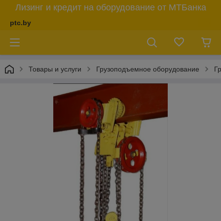
Лизинг и кредит на оборудование от МТБанка
ptc.by
Товары и услуги
Грузоподъемное оборудование
Г