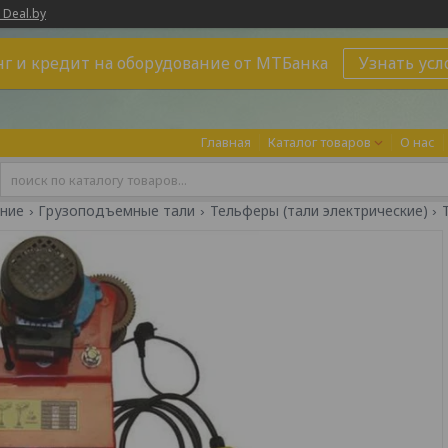
 Deal.by
г и кредит на оборудование от МТБанка
Узнать усл
Главная
Каталог товаров
О нас
ние
Грузоподъемные тали
Тельферы (тали электрические)