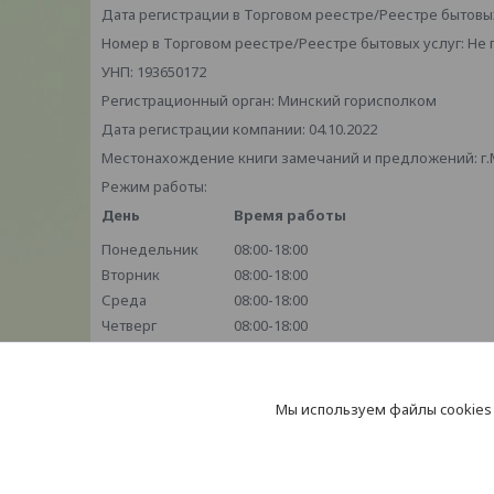
Дата регистрации в Торговом реестре/Реестре бытовых
Номер в Торговом реестре/Реестре бытовых услуг: Не
УНП: 193650172
Регистрационный орган: Минский горисполком
Дата регистрации компании: 04.10.2022
Местонахождение книги замечаний и предложений: г.М
Режим работы:
День
Время работы
Понедельник
08:00-18:00
Вторник
08:00-18:00
Среда
08:00-18:00
Четверг
08:00-18:00
Пятница
08:00-18:00
Суббота
10:00-18:00
Воскресенье
Выходной
Мы используем файлы cookies