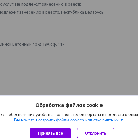
 услуг: Не подлежит занесению в реестр
 подлежит занесению в реестр, Республика Беларусь
инск Бетонный пр-д 19А оф. 117
Обработка файлов cookie
 для обеспечения удобства пользователей портала и предоставлени
Вы можете настроить файлы cookies или отключить их.
Сайт создан на платформе Deal.by
Принять все
Отклонить