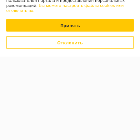
пользователей портала и предоставления персональных
рекомендаций.
Вы можете настроить файлы cookies или
отключить их.
Показать все отзывы
Принять
О нас
Отклонить
Контакты
Доставка и оплата
График работы
Полная версия сайта
Политика обработки cookies
Сайт создан на платформе Deal.by