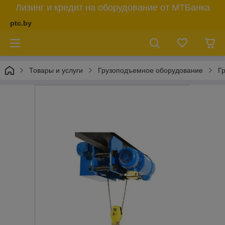
Лизинг и кредит на оборудование от МТБанка
ptc.by
Товары и услуги
Грузоподъемное оборудование
Г