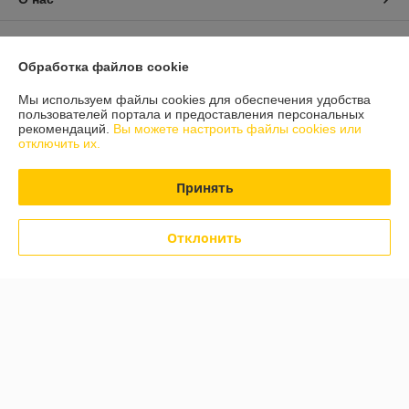
Контакты
Обработка файлов cookie
Доставка и оплата
Мы используем файлы cookies для обеспечения удобства
пользователей портала и предоставления персональных
График работы
рекомендаций.
Вы можете настроить файлы cookies или
отключить их.
Полная версия сайта
Принять
Политика обработки cookies
Отклонить
Сайт создан на платформе Deal.by
Информация для покупателя
Юридическое лицо:
Частное унитарное предприятие «ЮЛС БАЙ»
Республика Беларусь, Минский р-н, 220036, г.Минск пр-д Бетонный
д.19А оф. 117
Регистрационный номер ЕГР: 193650172