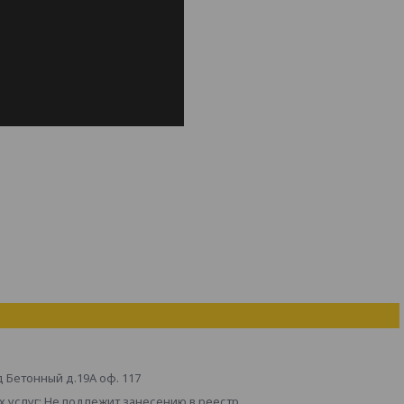
д Бетонный д.19А оф. 117
 услуг: Не подлежит занесению в реестр