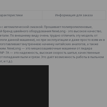
арактеристики
Информация для заказа
 с автоматической смазкой. Прошивает полипропиленовые,
 бренд швейного оборудования NewLong - это высокое качество,
етали. По внешнему виду очень трудно отличить эту модель от
логи данной машинки), но при эксплуатации и даже просто взяв их в
 изготавливают внутреннюю начинку китайских аналогов, а также
нским. NewLong — это мешкозашивочные машинки от лидера
NP-7A — это надежность, высокая скорость шитья, качественные
 попадания пыли и грязи. Это даёт возможность работы в пыльном
и т.д.).