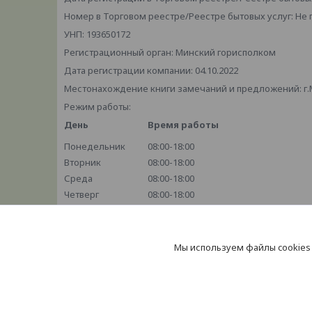
Номер в Торговом реестре/Реестре бытовых услуг: Не
УНП: 193650172
Регистрационный орган: Минский горисполком
Дата регистрации компании: 04.10.2022
Местонахождение книги замечаний и предложений: г.М
Режим работы:
День
Время работы
Понедельник
08:00-18:00
Вторник
08:00-18:00
Среда
08:00-18:00
Четверг
08:00-18:00
Пятница
08:00-18:00
Суббота
10:00-18:00
Воскресенье
Выходной
Мы используем файлы cookies