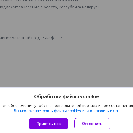
 подлежит занесению в реестр, Республика Беларусь
инск Бетонный пр-д 19А оф. 117
Обработка файлов cookie
 для обеспечения удобства пользователей портала и предоставлени
Вы можете настроить файлы cookies или отключить их.
Сайт создан на платформе Deal.by
Принять все
Отклонить
Политика обработки файлов cookies