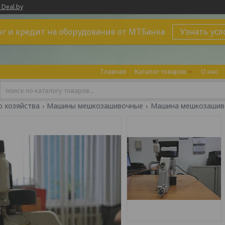
 Deal.by
г и кредит на оборудование от МТБанка
Узнать усл
Главная
Каталог товаров
О нас
о хозяйства
Машины мешкозашивочные
Машина мешкозашиво