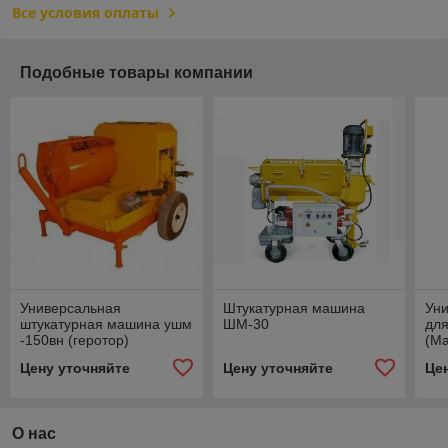
Все условия оплаты
Подобные товары компании
Универсальная
Штукатурная машина
Ун
штукатурная машина ушм
ШМ-30
дл
-150вн (геротор)
(М
шту
Цену уточняйте
Цену уточняйте
Це
О нас