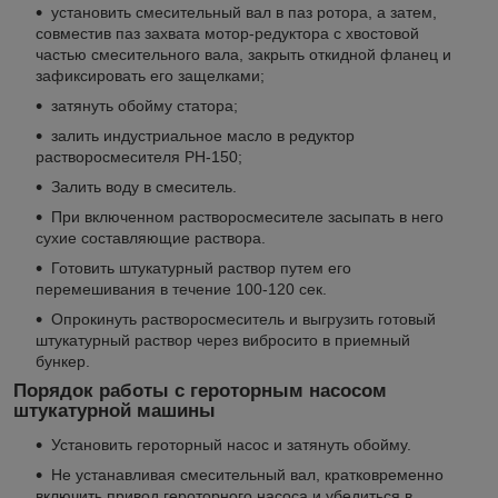
установить смесительный вал в паз ротора, а затем,
совместив паз захвата мотор-редуктора с хвостовой
частью смесительного вала, закрыть откидной фланец и
зафиксировать его защелками;
затянуть обойму статора;
залить индустриальное масло в редуктор
растворосмесителя РН-150;
Залить воду в смеситель.
При включенном растворосмесителе засыпать в него
сухие составляющие раствора.
Готовить штукатурный раствор путем его
перемешивания в течение 100-120 сек.
Опрокинуть растворосмеситель и выгрузить готовый
штукатурный раствор через вибросито в приемный
бункер.
Порядок работы с героторным насосом
штукатурной машины
Установить героторный насос и затянуть обойму.
Не устанавливая смесительный вал, кратковременно
включить привод героторного насоса и убедиться в