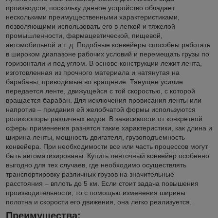
производств, поскольку данное устройство обладает
несколькими преимущественными характеристиками,
позволяющими использовать его в легкой и тяжелой
промышленности, фармацевтической, пищевой,
автомобильной и т. д. Подобные конвейеры способны работать
в широком диапазоне рабочих условий и перемещать грузы по
горизонтали и под углом. В основе конструкции лежит лента,
изготовленная из прочного материала и натянутая на
барабаны, приводимые во вращение. Тянущее усилие
передается ленте, движущейся с той скоростью, с которой
вращается барабан. Для исключения провисания ленты или
напротив – придания ей желобчатой формы используются
роликоопоры различных видов. В зависимости от конкретной
сферы применения разнятся такие характеристики, как длина и
ширина ленты, мощность двигателя, грузоподъемность
конвейера. При необходимости все или часть процессов могут
быть автоматизированы. Купить ленточный конвейер особенно
выгодно для тех случаев, где необходимо осуществлять
транспортировку различных грузов на значительные
расстояния – вплоть до 5 км. Если стоит задача повышения
производительности, то с помощью изменения ширины
полотна и скорости его движения, она легко реализуется.
Преимущества: