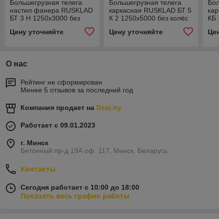
Большегрузная телега
Большегрузная телега
Бол
настил фанера RUSKLAD
каркасная RUSKLAD БТ 5
ка
БТ 3 Н 1250х3000 без
К 2 1250х5000 без колёс
КБ 
колёс
кар
Цену уточняйте
Цену уточняйте
Це
кол
О нас
Рейтинг не сформирован
Менее 5 отзывов за последний год
Компания продает на
Deal.by
Работает с 09.01.2023
г. Минск
Бетонный пр-д 19А оф. 117, Минск, Беларусь
Контакты
Сегодня работает с 10:00 до 18:00
Показать весь график работы