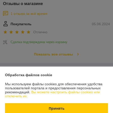
Отзывы о магазине
1 отзыва за всё время
Покупатель
05.06.2024
Отлично
Сделка подтверждена через корзину
Показать все отзывы
О нас
Обработка файлов cookie
Контакты
Мы используем файлы cookies для обеспечения удобства
пользователей портала и предоставления персональных
рекомендаций.
Вы можете настроить файлы cookies или
Доставка и оплата
отключить их.
График работы
Принять