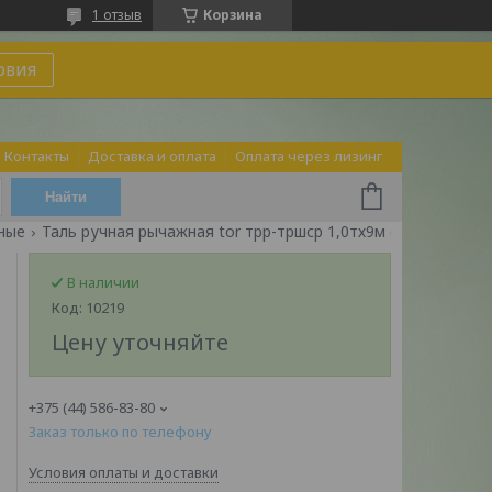
1 отзыв
Корзина
овия
Контакты
Доставка и оплата
Оплата через лизинг
Найти
ные
Таль ручная рычажная tor трр-тршср 1,0тх9м (тип hsh)
В наличии
Код:
10219
Цену уточняйте
+375 (44) 586-83-80
Заказ только по телефону
Условия оплаты и доставки