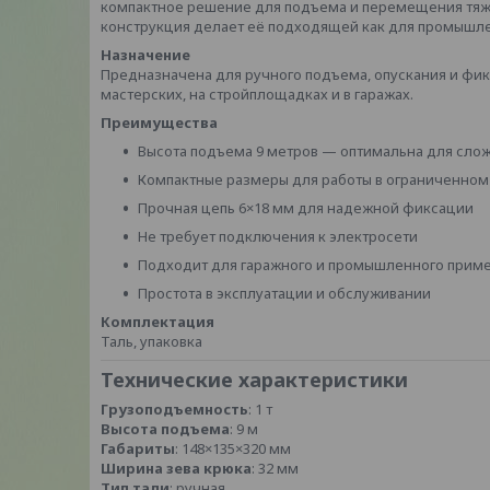
компактное решение для подъема и перемещения тяжё
конструкция делает её подходящей как для промышлен
Назначение
Предназначена для ручного подъема, опускания и фикса
мастерских, на стройплощадках и в гаражах.
Преимущества
Высота подъема 9 метров — оптимальна для сло
Компактные размеры для работы в ограниченном
Прочная цепь 6×18 мм для надежной фиксации
Не требует подключения к электросети
Подходит для гаражного и промышленного прим
Простота в эксплуатации и обслуживании
Комплектация
Таль, упаковка
Технические характеристики
Грузоподъемность
: 1 т
Высота подъема
: 9 м
Габариты
: 148×135×320 мм
Ширина зева крюка
: 32 мм
Тип тали
: ручная