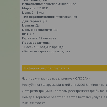
Исполнение
: общепромышленное
Модель
: ТРШСР
Цепь
: 6×18 мм
Тип передвижения
: стационарная
Для гаража
: Да
Цепная
: Да
Цепь в комплекте
: Да
ВИ+
: Да
Гарантия
: 12 месяцев
Производитель
:
– Россия — родина бренда
– Китай — страна производства
Информация для покупателя
Частное унитарное предприятие «ЮЛС БАЙ»
Республика Беларусь, Минский р-н, 220036, г.Минск пр-
Дата регистрации в Торговом реестре/Реестре бытовых
Номер в Торговом реестре/Реестре бытовых услуг: Не
УНП: 193650172