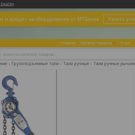
 Deal.by
г и кредит на оборудование от МТБанка
Узнать усл
Главная
Каталог товаров
О нас
ние
Грузоподъемные тали
Тали ручные
Тали ручные рычаж