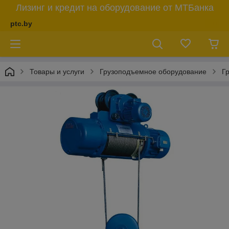
Лизинг и кредит на оборудование от МТБанка
ptc.by
Товары и услуги
Грузоподъемное оборудование
Г