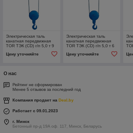
Электрическая таль
Электрическая таль
Эле
канатная передвижная
канатная передвижная
ка
TOR ТЭК (CD) г/п 5,0 т 9
TOR ТЭК (CD) г/п 5,0 т 6
TOR
м
м
м
Цену уточняйте
Цену уточняйте
Це
О нас
Рейтинг не сформирован
Менее 5 отзывов за последний год
Компания продает на
Deal.by
Работает с 09.01.2023
г. Минск
Бетонный пр-д 19А оф. 117, Минск, Беларусь