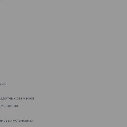
уси
ндартных размеров
 смещения
рановых установках