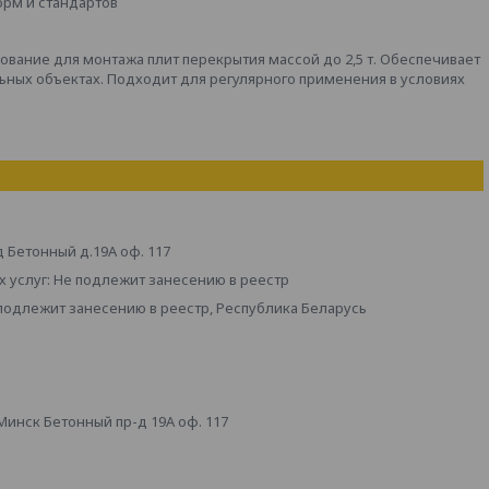
орм и стандартов
дование для монтажа плит перекрытия массой до 2,5 т. Обеспечивает
ных объектах. Подходит для регулярного применения в условиях
д Бетонный д.19А оф. 117
 услуг: Не подлежит занесению в реестр
 подлежит занесению в реестр, Республика Беларусь
инск Бетонный пр-д 19А оф. 117