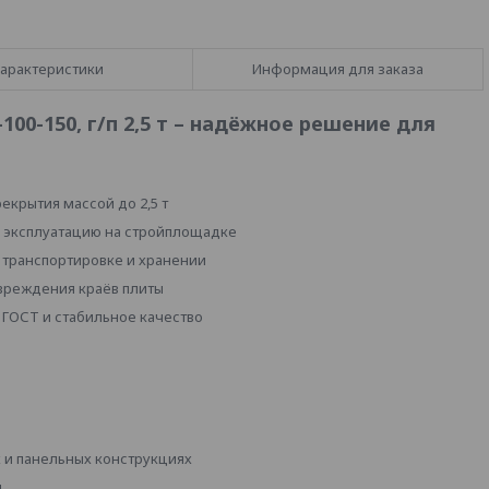
арактеристики
Информация для заказа
100-150, г/п 2,5 т – надёжное решение для
крытия массой до 2,5 т
 эксплуатацию на стройплощадке
 транспортировке и хранении
вреждения краёв плиты
 ГОСТ и стабильное качество
 и панельных конструкциях
и