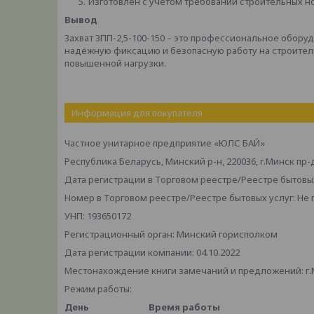
Изготовлен с учётом требований строительных н
Вывод
Захват ЗПП-2,5-100-150 – это профессиональное обору
надёжную фиксацию и безопасную работу на строитель
повышенной нагрузки.
Информация для покупателя
Частное унитарное предприятие «ЮЛС БАЙ»
Республика Беларусь, Минский р-н, 220036, г.Минск пр-
Дата регистрации в Торговом реестре/Реестре бытовых
Номер в Торговом реестре/Реестре бытовых услуг: Не
УНП: 193650172
Регистрационный орган: Минский горисполком
Дата регистрации компании: 04.10.2022
Местонахождение книги замечаний и предложений: г.М
Режим работы:
День
Время работы