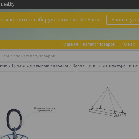
 Deal.by
г и кредит на оборудование от МТБанка
Узнать усл
Главная
Каталог товаров
О нас
ние
Грузоподъемные захваты
Захват для плит перекрытия зп