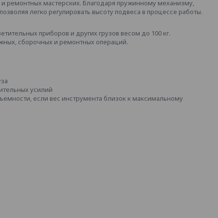
х и ремонтных мастерских. Благодаря пружинному механизму,
позволяя легко регулировать высоту подвеса в процессе работы.
тительных приборов и других грузов весом до 100 кг.
жных, сборочных и ремонтных операций.
уза
ительных усилий
ъемности, если вес инструмента близок к максимальному