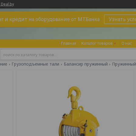
 Deal.by
г и кредит на оборудование от МТБанка
Узнать усл
Главная
Каталог товаров
О нас
ние
Грузоподъемные тали
Балансир пружинный
Пружинный б