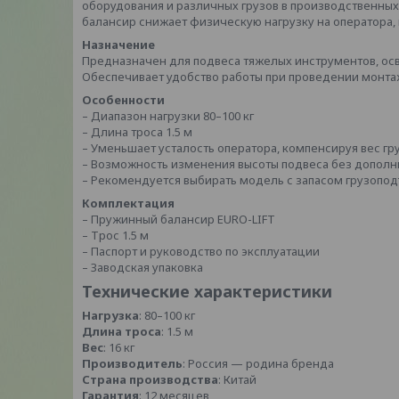
оборудования и различных грузов в производственны
балансир снижает физическую нагрузку на оператора, 
Назначение
Предназначен для подвеса тяжелых инструментов, осве
Обеспечивает удобство работы при проведении монта
Особенности
– Диапазон нагрузки 80–100 кг
– Длина троса 1.5 м
– Уменьшает усталость оператора, компенсируя вес гр
– Возможность изменения высоты подвеса без дополн
– Рекомендуется выбирать модель с запасом грузопод
Комплектация
– Пружинный балансир EURO-LIFT
– Трос 1.5 м
– Паспорт и руководство по эксплуатации
– Заводская упаковка
Технические характеристики
Нагрузка
: 80–100 кг
Длина троса
: 1.5 м
Вес
: 16 кг
Производитель
: Россия — родина бренда
Страна производства
: Китай
Гарантия
: 12 месяцев