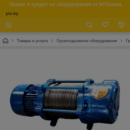
Лизинг и кредит на оборудование от МТБанка
ptc.by
Товары и услуги
Грузоподъемное оборудование
Г