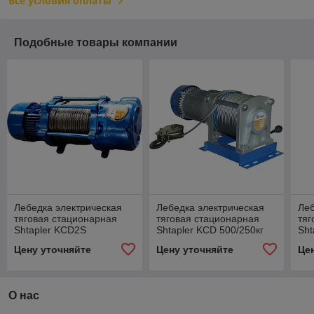
Все условия оплаты
Подобные товары компании
Лебедка электрическая
Лебедка электрическая
Леб
тяговая стационарная
тяговая стационарная
тяг
Shtapler KCD2S
Shtapler KCD 500/250кг
Sht
1000/500кг 35/70м 220В
30/60м 380В
30/
Цену уточняйте
Цену уточняйте
Це
О нас