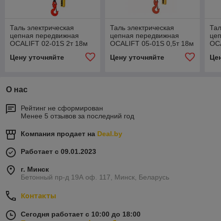
Таль электрическая
Таль электрическая
Тал
цепная передвижная
цепная передвижная
це
OCALIFT 02-01S 2т 18м
OCALIFT 05-01S 0,5т 18м
OCA
380в
380в
38
Цену уточняйте
Цену уточняйте
Це
О нас
Рейтинг не сформирован
Менее 5 отзывов за последний год
Компания продает на
Deal.by
Работает с 09.01.2023
г. Минск
Бетонный пр-д 19А оф. 117, Минск, Беларусь
Контакты
Сегодня работает с 10:00 до 18:00