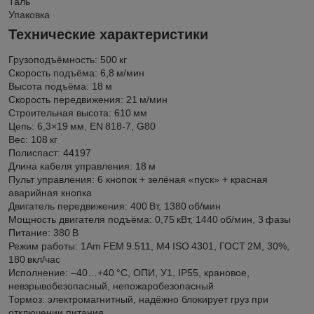
Таль
Упаковка
Технические характеристики
Грузоподъёмность: 500 кг
Скорость подъёма: 6,8 м/мин
Высота подъёма: 18 м
Скорость передвижения: 21 м/мин
Строительная высота: 610 мм
Цепь: 6,3×19 мм, EN 818‑7, G80
Вес: 108 кг
Полиспаст: 44197
Длина кабеля управления: 18 м
Пульт управления: 6 кнопок + зелёная «пуск» + красная
аварийная кнопка
Двигатель передвижения: 400 Вт, 1380 об/мин
Мощность двигателя подъёма: 0,75 кВт, 1440 об/мин, 3 фазы
Питание: 380 В
Режим работы: 1Am FEM 9.511, M4 ISO 4301, ГОСТ 2М, 30%,
180 вкл/час
Исполнение: –40…+40 °C, ОПИ, У1, IP55, крановое,
невзрывобезопасный, непожаробезопасный
Тормоз: электромагнитный, надёжно блокирует груз при
отключении питания