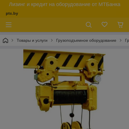
Лизинг и кредит на оборудование от МТБанка
ptc.by
Товары и услуги
Грузоподъемное оборудование
Г