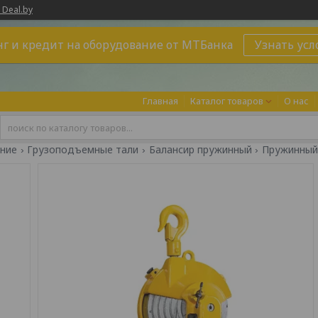
 Deal.by
г и кредит на оборудование от МТБанка
Узнать усл
Главная
Каталог товаров
О нас
ние
Грузоподъемные тали
Балансир пружинный
Пружинный б