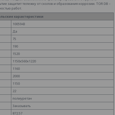
тие защитит тележку от сколов и образования коррозии. TOR DB –
остью работ.
льские характеристики
1005943
Да
75
190
1520
1150х560х1220
1160
2000
1150
22
полиуретан
Заказывать
872.57