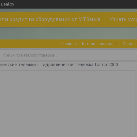
 Deal.by
г и кредит на оборудование от МТБанка
Узнать усл
Главная
Каталог товаров
О нас
ические тележки
Гидравлическая тележка tor db 2000