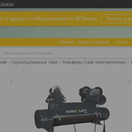
 Deal.by
г и кредит на оборудование от МТБанка
Узнать усл
Главная
Каталог товаров
О нас
ние
Грузоподъемные тали
Тельферы (тали электрические)