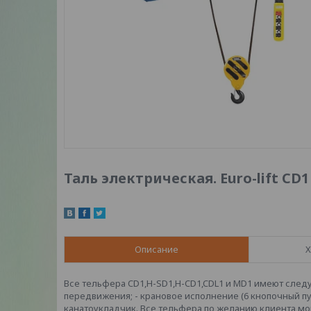
Таль электрическая. Euro-lift CD1 
Описание
Х
Все тельфера CD1,H-SD1,H-CD1,CDL1 и MD1 имеют след
передвижения; - крановое исполнение (6 кнопочный пул
канатоукладчик. Все тельфера по желанию клиента м