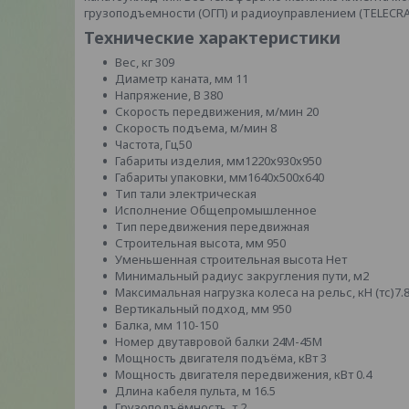
грузоподъемности (ОГП) и радиоуправлением (TELECRA
Технические характеристики
Вес, кг 309
Диаметр каната, мм 11
Напряжение, В 380
Скорость передвижения, м/мин 20
Скорость подъема, м/мин 8
Частота, Гц50
Габариты изделия, мм1220х930х950
Габариты упаковки, мм1640х500х640
Тип тали электрическая
Исполнение Общепромышленное
Тип передвижения передвижная
Строительная высота, мм 950
Уменьшенная строительная высота Нет
Минимальный радиус закругления пути, м2
Максимальная нагрузка колеса на рельс, кН (тс)7.
Вертикальный подход, мм 950
Балка, мм 110-150
Номер двутавровой балки 24М-45М
Мощность двигателя подъёма, кВт 3
Мощность двигателя передвижения, кВт 0.4
Длина кабеля пульта, м 16.5
Грузоподъёмность, т 2