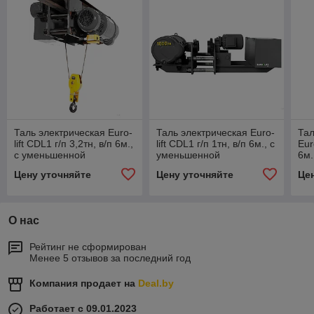
Таль электрическая Euro-
Таль электрическая Euro-
Тал
lift CDL1 г/п 3,2тн, в/п 6м.,
lift CDL1 г/п 1тн, в/п 6м., с
Eur
с уменьшенной
уменьшенной
6м.
строительной высотой
строительной высотой
стр
Цену уточняйте
Цену уточняйте
Це
О нас
Рейтинг не сформирован
Менее 5 отзывов за последний год
Компания продает на
Deal.by
Работает с 09.01.2023