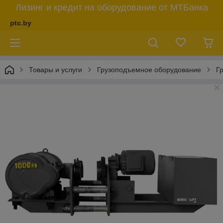
Лизинг и кредит на оборудование от МТБанка
ptc.by
Товары и услуги
Грузоподъемное оборудование
Г