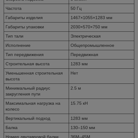
Частота
50 Гц
Габариты изделия
1467×1055×1283 мм
Габариты упаковки
2030×570×750 мм
Тип тали
Электрическая
Исполнение
Общепромышленное
Тип передвижения
Передвижная
Строительная высота
1283 мм
Уменьшенная строительная
Нет
высота
Минимальный радиус
2.5 м
закругления пути
Максимальная нагрузка на
15.75 кН
колесо
Вертикальный подход
1283 мм
Балка
130–150 мм
Номер двутавровой балки
36М–45М