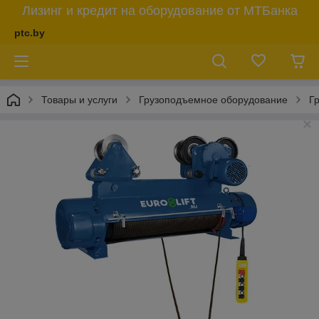
Лизинг и кредит на оборудование от МТБанка
ptc.by
Товары и услуги
Грузоподъемное оборудование
Г