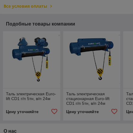
Все условия оплаты
Подобные товары компании
Таль электрическая Euro-
Таль электрическая
Тал
lift CD1 г/п 5тн, в/п 24м
стационарная Euro-lift
ста
CD1 г/п 5тн, в/п 24м
CD1
Цену уточняйте
Цену уточняйте
Це
О нас