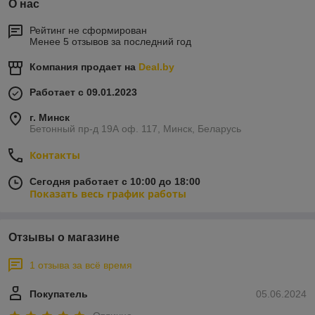
различных типов работ, от фасадных и кровельных до
О нас
внутренних отделочных и монтажных.
Рейтинг не сформирован
Вышки-тура представляют собой специализированные
Менее 5 отзывов за последний год
конструкции, которые используются для доступа к
труднодоступным местам при выполнении строительных,
Компания продает на
Deal.by
монтажных и ремонтных работ. Эти разборные конструкции,
часто изготовленные из металла или алюминия,
Работает с 09.01.2023
устанавливаются на ровной поверхности и могут достигать
значительных высот.
г. Минск
Бетонный пр-д 19А оф. 117, Минск, Беларусь
Контакты
Сегодня работает с 10:00 до 18:00
Показать весь график работы
Отзывы о магазине
1 отзыва за всё время
Покупатель
05.06.2024