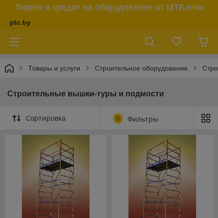
Лизинг и кредит на оборудование от МТБанка
ptc.by
Товары и услуги
Строительное оборудование
Стро
Строительные вышки-туры и подмости
Сортировка
0
Фильтры