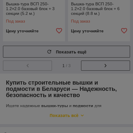
Вышка-тура ВСП 250-
Вышка-тура ВСП 250-
1.2×2.0 базовый блок + 3
1.2×2.0 базовый блок + 6
секции (5.2 м.)
секций (8.8 м.)
Под заказ
Под заказ
Цену уточняйте
Цену уточняйте
Показать ещё
1
/ 3
Купить строительные вышки и
подмости в Беларуси — Надежность,
безопасность и качество
Ищете надежные
вышки-туры
и
подмости
для
строительных и монтажных работ? Мы предлагаем
Показать всё
продукцию высочайшего качества, которая отвечает всем
требованиям безопасности и удобства эксплуатации. Наши
строительные вышки и подмости
идеально подходят для