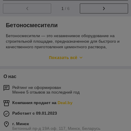
1
/ 6
Бетоносмесители
Бетоносмесители — это незаменимое оборудование на
строительной площадке, предназначенное для быстрого и
качественного приготовления цементного раствора,
бетонной смеси или строительного клея. Современные
Показать всё
бетономешалки строительные позволяют значительно
ускорить процесс и обеспечить однородность готового
материала.
Виды бетоносмесителей
О нас
По принципу действия
Рейтинг не сформирован
Менее 5 отзывов за последний год
Бетономешалка гравитационная. Смесь
перемешивается за счет вращения барабана и
Компания продает на
Deal.by
лопастей. Удобна в обслуживании, легко разбирается и
очищается.
Работает с 09.01.2023
Бетоносмеситель принудительного действия.
Рабочий барабан остается неподвижным, а
г. Минск
Бетонный пр-д 19А оф. 117, Минск, Беларусь
перемешивание выполняется за счет лопаток. Такой