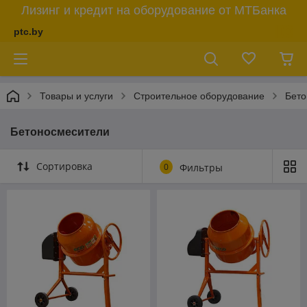
Лизинг и кредит на оборудование от МТБанка
ptc.by
Товары и услуги
Строительное оборудование
Бето
Бетоносмесители
Сортировка
0
Фильтры