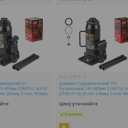
ST8019-10
влический 6т
Домкрат гидравлический 10т
00-405мм STARTUL AUTO
бутылочный 240-480мм STARTUL 
 min 200мм, h max 405мм)
(ST8019-10) (h min 240мм, h max 4
яйте
Цену уточняйте
В наличии