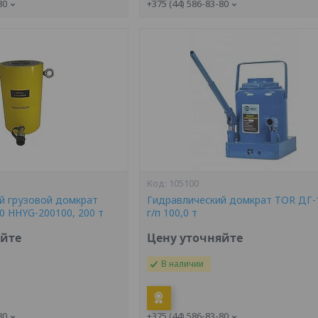
80
+375 (44) 586-83-80
105100
й грузовой домкрат
Гидравлический домкрат TOR ДГ-
 HHYG-200100, 200 т
г/п 100,0 т
яйте
Цену уточняйте
В наличии
80
+375 (44) 586-83-80