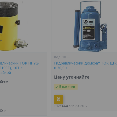
10530
влический TOR HHYG-
Гидравлический домкрат TOR ДГ-3
100Г), 10Т с
п 30,0 т
гайкой
Цену уточняйте
яйте
В наличии
+375 (44) 586-83-80
80