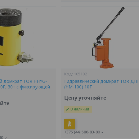
105102
й домкрат TOR HHYG-
Гидравлический домкрат TOR ДПГ
0Г, 30т с фиксирующей
(HM-100) 10T
Цену уточняйте
яйте
В наличии
+375 (44) 586-83-80
80