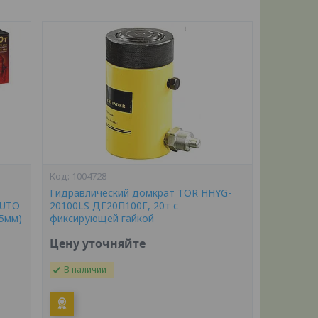
1004728
Гидравлический домкрат TOR HHYG-
AUTO
20100LS ДГ20П100Г, 20т с
45мм)
фиксирующей гайкой
Цену уточняйте
В наличии