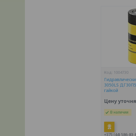
1004730
Гидравлически
3050LS ДГ30П5
гайкой
Цену уточн
В наличии
+375 (44) 586-83-