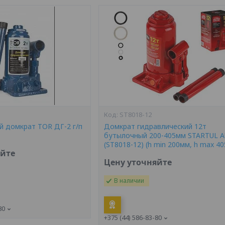
ST8018-12
й домкрат TOR ДГ-2 г/п
Домкрат гидравлический 12т
бутылочный 200-405мм STARTUL 
(ST8018-12) (h min 200мм, h max 4
яйте
Цену уточняйте
В наличии
80
+375 (44) 586-83-80