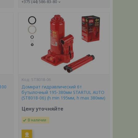
+375 (44) 586-83-80
ST8018-06
100
Домкрат гидравлический 6т
бутылочный 195-380мм STARTUL AUTO
(ST8018-06) (h min 195мм, h max 380мм)
Цену уточняйте
В наличии