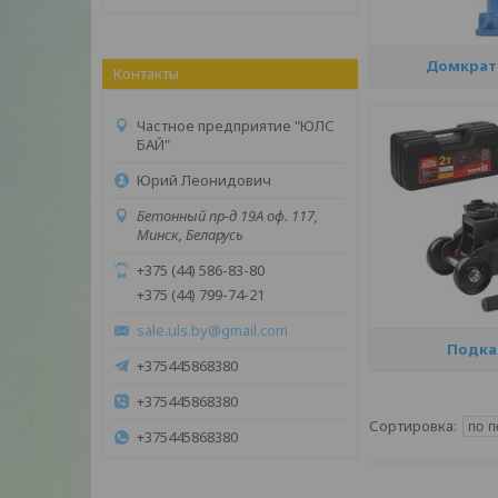
Домкрат
Контакты
Частное предприятие "ЮЛС
БАЙ"
Юрий Леонидович
Бетонный пр-д 19А оф. 117,
Минск, Беларусь
+375 (44) 586-83-80
+375 (44) 799-74-21
sale.uls.by@gmail.com
Подка
+375445868380
+375445868380
+375445868380