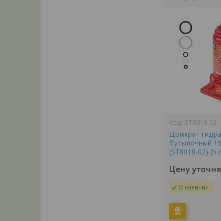
ST8018-02
Домкрат гидра
бутылочный 1
(ST8018-02) (h
Цену уточн
В наличии