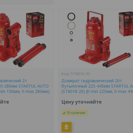
ST8018-20
влический 2т
Домкрат гидравлический 20т
50-280мм STARTUL AUTO
бутылочный 225-445мм STARTUL 
 min 150мм, h max 280мм)
(ST8018-20) (h min 225мм, h max 4
яйте
Цену уточняйте
В наличии