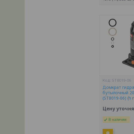
ST8019-06
Домкрат гидра
бутылочный 2
(ST8019-06) (h
Цену уточн
В наличии