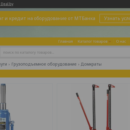
 Deal.by
г и кредит на оборудование от МТБанка
Узнать усл
Главная
Каталог товаров
О нас
луги
Грузоподъемное оборудование
Домкраты