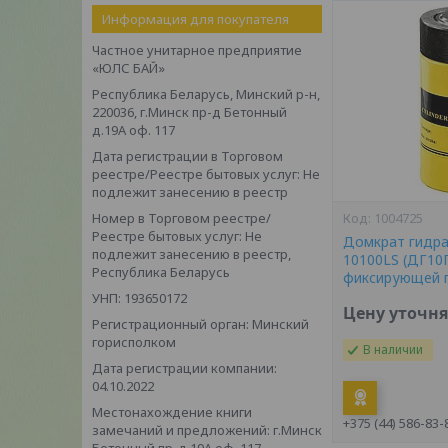
Информация для покупателя
Частное унитарное предприятие
«ЮЛС БАЙ»
Республика Беларусь, Минский р-н,
220036, г.Минск пр-д Бетонный
д.19А оф. 117
Дата регистрации в Торговом
реестре/Реестре бытовых услуг: Не
подлежит занесению в реестр
Номер в Торговом реестре/
1004725
Реестре бытовых услуг: Не
Домкрат гидра
подлежит занесению в реестр,
10100LS (ДГ10П
Республика Беларусь
фиксирующей 
УНП: 193650172
Цену уточн
Регистрационный орган: Минский
горисполком
В наличии
Дата регистрации компании:
04.10.2022
Местонахождение книги
+375 (44) 586-83-
замечаний и предложений: г.Минск