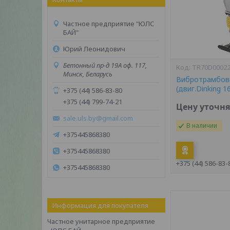
Частное предприятие "ЮЛС
БАЙ"
Юрий Леонидович
Бетонный пр-д 19А оф. 117,
TR70D0002
Минск, Беларусь
Вибротрамбовк
(двиг.Dinking 16
+375 (44) 586-83-80
+375 (44) 799-74-21
Цену уточн
sale.uls.by@gmail.com
В наличии
+375445868380
+375445868380
+375 (44) 586-83-
+375445868380
Информация для покупателя
Частное унитарное предприятие