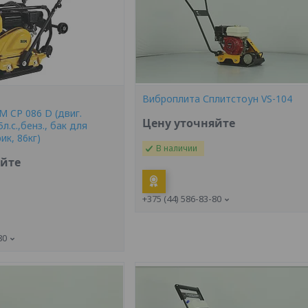
2
Виброплита Сплитстоун VS-104
 CP 086 D (двиг.
Цену уточняйте
5л.с.,бенз., бак для
ик, 86кг)
В наличии
яйте
+375 (44) 586-83-80
80