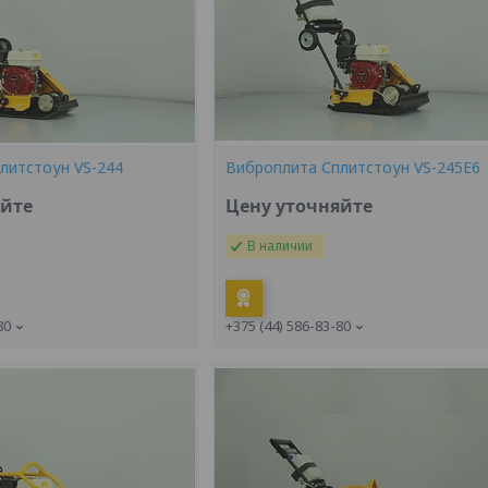
литстоун VS-244
Виброплита Сплитстоун VS-245E6
яйте
Цену уточняйте
В наличии
80
+375 (44) 586-83-80