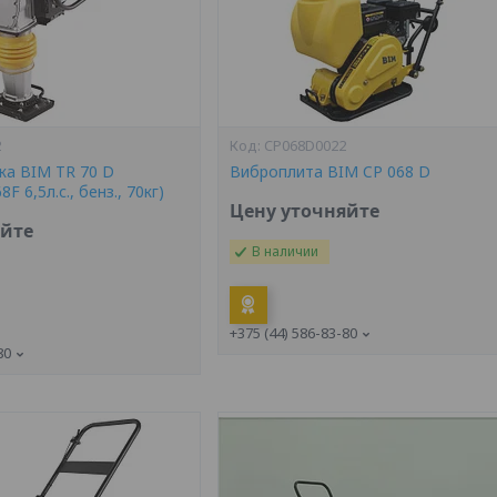
2
CP068D0022
а BIM TR 70 D
Виброплита BIM CP 068 D
8F 6,5л.с., бенз., 70кг)
Цену уточняйте
яйте
В наличии
+375 (44) 586-83-80
80