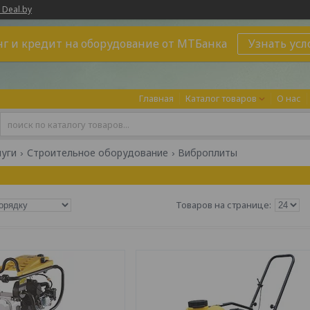
 Deal.by
г и кредит на оборудование от МТБанка
Узнать усл
Главная
Каталог товаров
О нас
луги
Строительное оборудование
Виброплиты