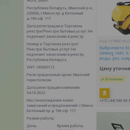
«ЮЛС БАЙ»
Республика Беларусь, Минский р-н,
220036, г.Минск пр-д Бетонный
д.19А оф. 117
Дата регистрации в Торговом
реестре/Реестре бытовых услуг: Не
подлежит занесению в реестр
CP086D002
Номер в Торговом реестре/
Виброплита BIM
Реестре бытовых услуг: Не
Dinking 168F, 6.
подлежит занесению в реестр,
воды, рез. ковр
Республика Беларусь
УНП: 193650172
Цену уточн
Регистрационный орган: Минский
В наличии
горисполком
Дата регистрации компании:
04.10.2022
Местонахождение книги
+375 (44) 586-83-
замечаний и предложений: г.Минск
Бетонный пр-д 19А оф. 117
Режим работы:
День
Время работы