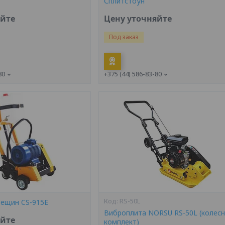
Сплитстоун
яйте
Цену уточняйте
Под заказ
80
+375 (44) 586-83-80
RS-50L
ещин CS-915E
Виброплита NORSU RS-50L (колес
яйте
комплект)