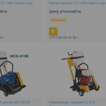
 CR-144E Сплитстоун
Резчик кровли CR-147E Сплитстоу
яйте
Цену уточняйте
Под заказ
80
+375 (44) 586-83-80
 резчик MCS-615E
Раздельщик трещин CS-913