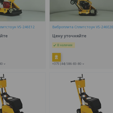
литстоун VS-246E12
Виброплита Сплитстоун VS-246E2
яйте
Цену уточняйте
В наличии
80
+375 (44) 586-83-80